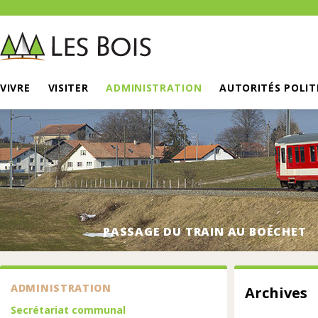
VIVRE
VISITER
ADMINISTRATION
AUTORITÉS POLIT
CORTÈGE DE LA DÉSALPE DU BOÉC
PASSAGE DU TRAIN AU BOÉCHET
ADMINISTRATION
Archives
Secrétariat communal