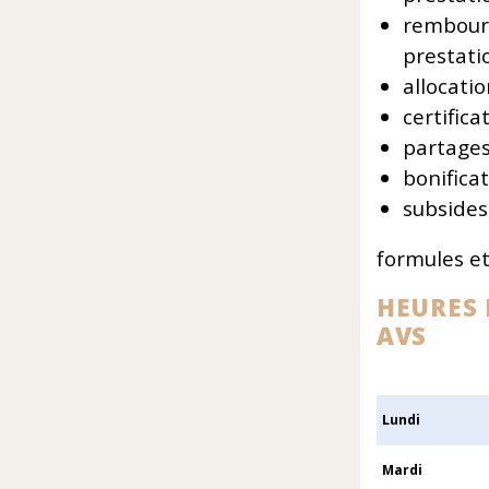
rembours
prestat
allocati
certifica
partages
bonifica
subsides
formules e
HEURES
AVS
Lundi
Mardi