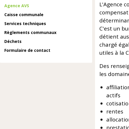
L'Agence c
Agence AVS
compensati
Caisse communale
déterminant
Services techniques
C'est un bu
Règlements communaux
détient aus
Déchets
chargé égal
Formulaire de contact
utiles à la
Des rensei
les domaine
affiliat
actifs
cotisati
rentes
allocatio
prestat