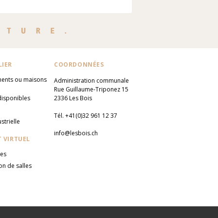
LIER
COORDONNÉES
ents ou maisons
Administration communale
Rue Guillaume-Triponez 15
disponibles
2336 Les Bois
Tél. +41(0)32 961 12 37
strielle
info@lesbois.ch
 VIRTUEL
res
on de salles