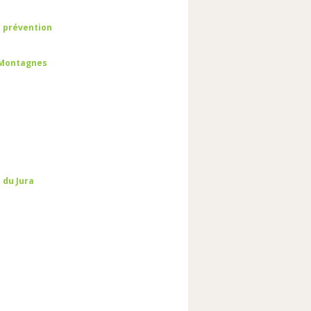
e prévention
s-Montagnes
 du Jura