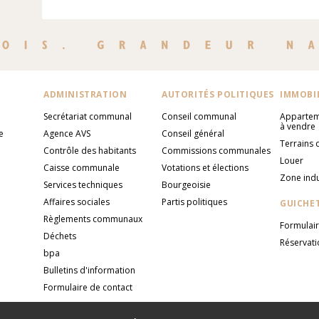
ADMINISTRATION
AUTORITÉS POLITIQUES
IMMOBI
Secrétariat communal
Conseil communal
Appartem
à vendre
e
Agence AVS
Conseil général
Terrains 
Contrôle des habitants
Commissions communales
Louer
Caisse communale
Votations et élections
Zone indu
Services techniques
Bourgeoisie
Affaires sociales
Partis politiques
GUICHET
Règlements communaux
Formulai
Déchets
Réservati
bpa
Bulletins d'information
Formulaire de contact