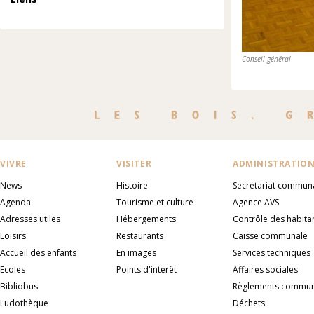
Conseil général
VIVRE
VISITER
ADMINISTRATIO
News
Histoire
Secrétariat commun
Agenda
Tourisme et culture
Agence AVS
Adresses utiles
Hébergements
Contrôle des habita
Loisirs
Restaurants
Caisse communale
Accueil des enfants
En images
Services techniques
Ecoles
Points d'intérêt
Affaires sociales
Bibliobus
Règlements commu
Ludothèque
Déchets