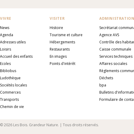
VIVRE
VISITER
ADMINISTRATIO
News
Histoire
Secrétariat commun
Agenda
Tourisme et culture
Agence AVS
Adresses utiles
Hébergements
Contrôle des habita
Loisirs
Restaurants
Caisse communale
Accueil des enfants
En images
Services techniques
Ecoles
Points d'intérêt
Affaires sociales
Bibliobus
Règlements commu
Ludothèque
Déchets
Sociétés locales
bpa
Commerces
Bulletins d'informat
Transports
Formulaire de conta
Chemin de vie
© 2026 Les Bois. Grandeur Nature. | Tous droits réservés.