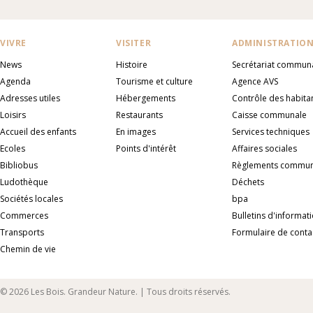
VIVRE
VISITER
ADMINISTRATIO
News
Histoire
Secrétariat commun
Agenda
Tourisme et culture
Agence AVS
Adresses utiles
Hébergements
Contrôle des habita
Loisirs
Restaurants
Caisse communale
Accueil des enfants
En images
Services techniques
Ecoles
Points d'intérêt
Affaires sociales
Bibliobus
Règlements commu
Ludothèque
Déchets
Sociétés locales
bpa
Commerces
Bulletins d'informat
Transports
Formulaire de conta
Chemin de vie
© 2026 Les Bois. Grandeur Nature. | Tous droits réservés.