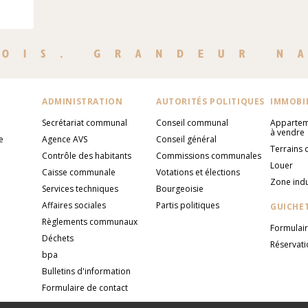
ADMINISTRATION
AUTORITÉS POLITIQUES
IMMOBI
Secrétariat communal
Conseil communal
Appartem
à vendre
e
Agence AVS
Conseil général
Terrains 
Contrôle des habitants
Commissions communales
Louer
Caisse communale
Votations et élections
Zone indu
Services techniques
Bourgeoisie
Affaires sociales
Partis politiques
GUICHET
Règlements communaux
Formulai
Déchets
Réservati
bpa
Bulletins d'information
Formulaire de contact