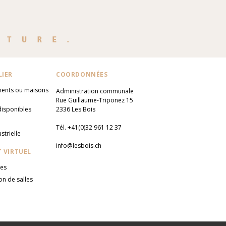
LIER
COORDONNÉES
ents ou maisons
Administration communale
Rue Guillaume-Triponez 15
disponibles
2336 Les Bois
Tél. +41(0)32 961 12 37
strielle
info@lesbois.ch
 VIRTUEL
res
on de salles