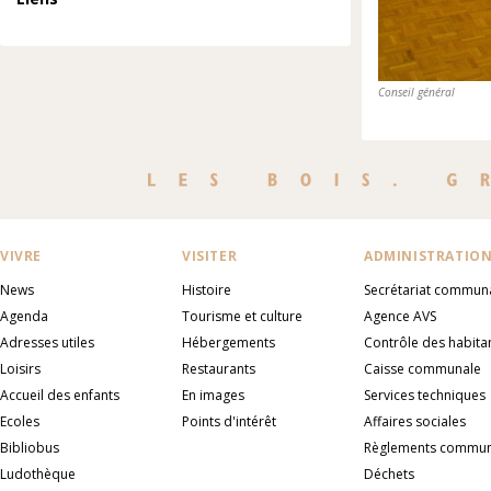
Conseil général
VIVRE
VISITER
ADMINISTRATIO
News
Histoire
Secrétariat commun
Agenda
Tourisme et culture
Agence AVS
Adresses utiles
Hébergements
Contrôle des habita
Loisirs
Restaurants
Caisse communale
Accueil des enfants
En images
Services techniques
Ecoles
Points d'intérêt
Affaires sociales
Bibliobus
Règlements commu
Ludothèque
Déchets