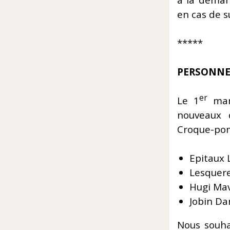
à la deman
en cas de s
*****
PERSONN
er
Le 1
mars
nouveaux c
Croque-pomm
Epitaux 
Lesquere
Hugi Mav
Jobin Da
Nous souh