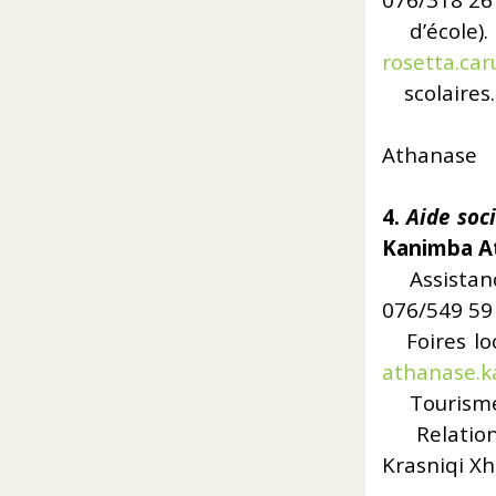
076/318 26
d’école
rosetta.ca
scolaires. 
Athanase
4.
Aide soc
Kanimba A
Assis
076/549 59
Foires
athanase.
Tourism
Relati
Krasniqi X