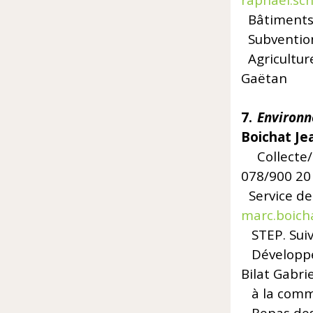
raphael.sc
Bâtiments
Subvent
Ag
Gaëtan
7.
Environn
Boichat Je
Colle
078/900 20
Service d
marc.boich
STEP. Su
Dévelo
Bilat Gabrie
à la commi