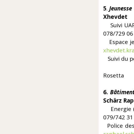
5
.
J
Xhevdet
Suivi U
078/729 06
Espac
xhevdet.kr
Suivi du
Rosetta
6.
Bâtiment
Schärz Rap
Energ
079/742 31
Police 