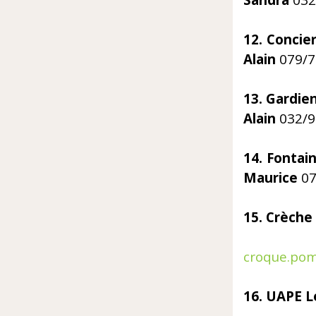
Sandra
032
12. Con
Alain
079/7
13. G
Alain
032/9
14. 
Maurice
07
15. Crèche
E
croque.po
16. UAPE L