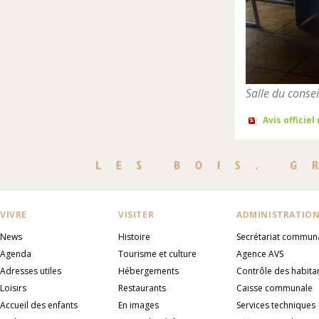
Salle du consei
Avis officiel
VIVRE
VISITER
ADMINISTRATIO
News
Histoire
Secrétariat commun
Agenda
Tourisme et culture
Agence AVS
Adresses utiles
Hébergements
Contrôle des habita
Loisirs
Restaurants
Caisse communale
Accueil des enfants
En images
Services techniques