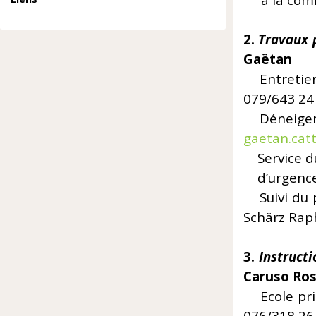
à la c
2.
Travaux p
Gaëtan
Entret
079/643 24
Déneigem
gaetan.cat
Servic
d’urgence P
Suivi
Schärz Rap
3.
Instructi
Caruso Ro
Ecole 