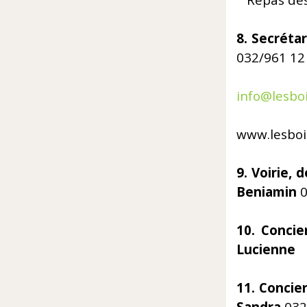
Repas des 
8. 
032/961 1
E
info@lesboi
Si
www.lesboi
9. 
Beniamin
0
10. Conci
Lucienn
11. Conc