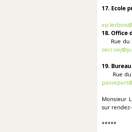
17. Ecole p
E
ep.lesbois@
18. Office d
Rue du 
secr.oej@ju
19. Bureau
Rue du 
passeport@
Monsieur Le
sur rendez-
*****