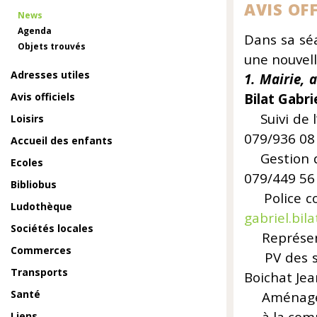
AVIS OFF
News
Agenda
Dans sa sé
Objets trouvés
une nouvell
Adresses utiles
1. Mairie, 
Avis officiels
Bilat Gabri
Suivi
Loisirs
079/936 08 
Accueil des enfants
Gest
Ecoles
079/449 56 
Bibliobus
Police c
Ludothèque
gabriel.bil
Sociétés locales
Représenta
Commerces
PV des
Transports
Boichat Je
Santé
Aménagemen
Liens