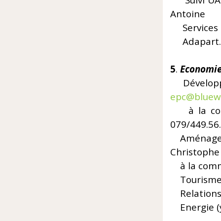
Suivi U
Antoine
Services m
Adapart. R
5
.
Economi
Dévelop
epc@bluew
à la c
079/449.56
Aménage
Christophe
à la commi
Tourisme, 
Relations a
Energie (y.