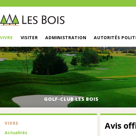
VIVRE
VISITER
ADMINISTRATION
AUTORITÉS POLIT
VUE AÉRIENNE PANORAMIQUE DU 
GOLF-CLUB LES BOIS
Avis off
VIVRE
Actualités