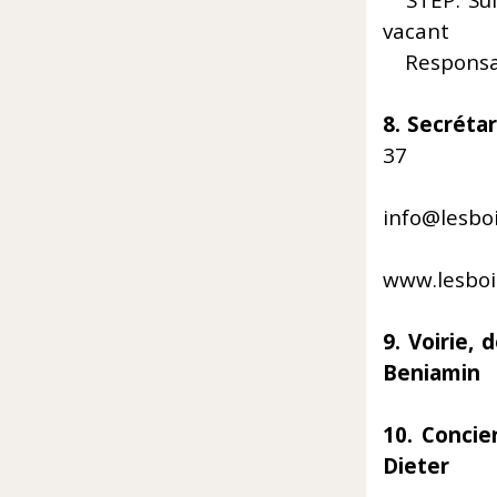
STEP. Suiv
vacant
Responsab
8. S
37
E
info@lesboi
Si
www.lesboi
9. 
Beniam
10. Conc
Diete