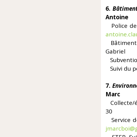
6.
Bâtimen
Antoine
Polic
antoine.cl
Bât
Gabriel
Subvent
Suivi du pe
7.
Environn
Marc
Collect
30
Service 
jmarcboi@g