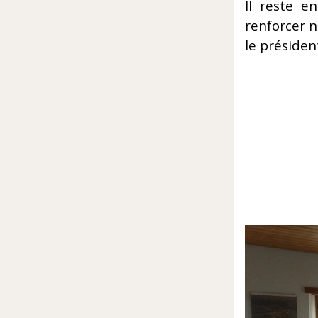
Il reste e
renforcer n
le président
Gae
079
COMI