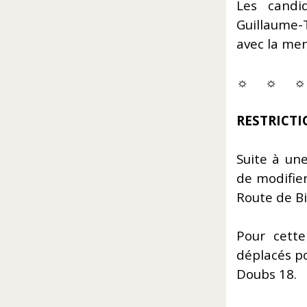
Les candi
Guillaume-
avec la men
☼ ☼ ☼
RESTRICTI
Suite à un
de modifie
Route de B
Pour cette
déplacés po
Doubs 18.