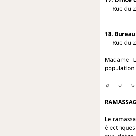
17. Office d
Rue du 24
E-ma
18. Bureau
Rue du 24
Madame Le
population 
☼ ☼ ☼
RAMASSAG
Le ramassag
électriques