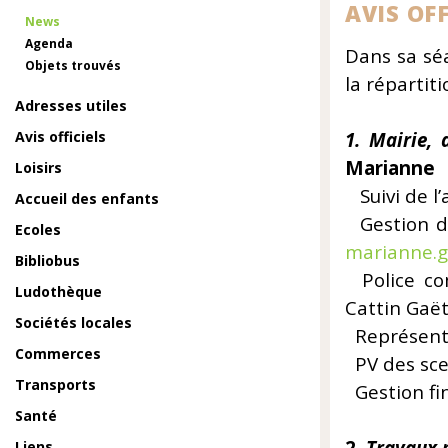
AVIS OFF
News
Agenda
Dans sa sé
Objets trouvés
la répartit
Adresses utiles
Avis officiels
1. Mairie, 
Marianne
Loisirs
Suivi de
Accueil des enfants
Gestio
Ecoles
marianne.g
Bibliobus
Police c
Ludothèque
Cattin Gaë
Sociétés locales
Représentat
Commerces
PV des scel
Transports
Gestion fi
Santé
Liens