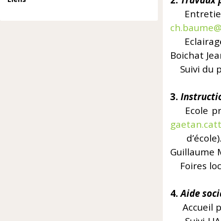
2.
Travaux p
Entretie
ch.baume@
Eclairag
Boichat Je
Suivi
3.
Ins
Ecole pr
gaetan.cat
d’école
Guillaume 
Foires loca
4.
Aide soc
Accueil