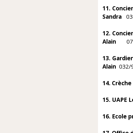
11. Co
Sandra
03
12. Con
Alain
07
13. G
Alain
032/9
14. Crèch
15. UAPE L
16. Ecole 