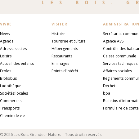
VIVRE
VISITER
ADMINISTRATIO
News
Histoire
Secrétariat commun
Agenda
Tourisme et culture
Agence AVS
Adresses utiles
Hébergements
Contrôle des habita
Loisirs
Restaurants
Caisse communale
Accueil des enfants
En images
Services techniques
Ecoles
Points d'intérêt
Affaires sociales
Bibliobus
Règlements commu
Ludothèque
Déchets
Sociétés locales
bpa
Commerces
Bulletins d'informat
Transports
Formulaire de conta
Chemin de vie
© 2026 Les Bois. Grandeur Nature. | Tous droits réservés.