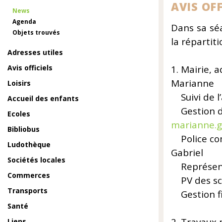
AVIS OFF
News
Agenda
Dans sa sé
Objets trouvés
la répartit
Adresses utiles
Avis officiels
1. Mairie
Marianne
Loisirs
Suivi de
Accueil des enfants
Gestion
Ecoles
marianne.g
Bibliobus
Police com
Ludothèque
Gabriel
Sociétés locales
Représentat
Commerces
PV des scel
Transports
Gestion fi
Santé
Liens