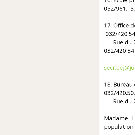
16. E
032/961.15
17. O
032/420.54
Rue du 
032/420 54
E
secr.oej@ju
18. B
032/420.50
Rue du 24
Madame Le
population 