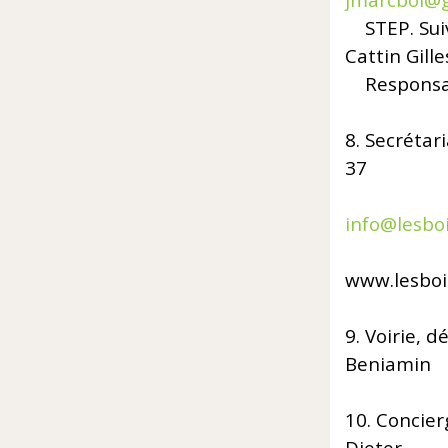
jmarcboi@
STEP. Sui
Cattin Gille
Responsab
8. Se
37
E
info@lesboi
Si
www.lesboi
9. V
Beniamin
10. Conc