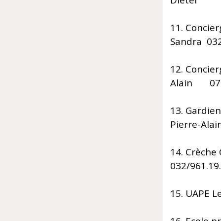
Dieter 0
11. Co
Sandra 032
12. Con
Alain 079
13. 
Pierre-Ala
14. 
032/961.19
15. U