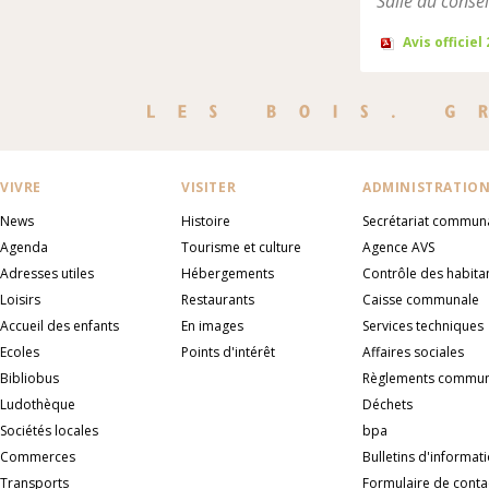
Salle du consei
Avis officiel
VIVRE
VISITER
ADMINISTRATIO
News
Histoire
Secrétariat commun
Agenda
Tourisme et culture
Agence AVS
Adresses utiles
Hébergements
Contrôle des habita
Loisirs
Restaurants
Caisse communale
Accueil des enfants
En images
Services techniques
Ecoles
Points d'intérêt
Affaires sociales
Bibliobus
Règlements commu
Ludothèque
Déchets
Sociétés locales
bpa
Commerces
Bulletins d'informat
Transports
Formulaire de conta