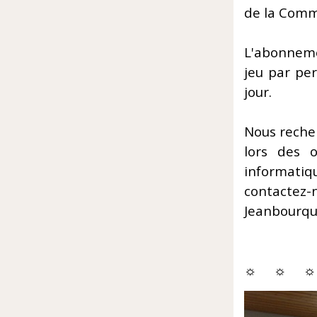
de la Comm
L'abonneme
jeu par pe
jour.
Nous reche
lors des 
informatiq
contact
Jeanbourqui
☼ ☼ ☼