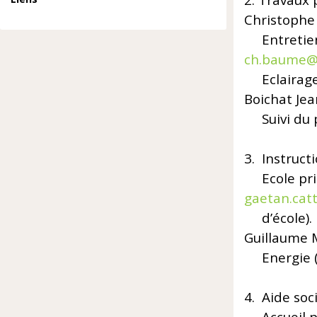
2. Trav
Christophe
Entretie
ch.baume@
Eclairage
Boichat Je
Suivi
3. Inst
Ecole pri
gaetan.cat
d’école).
Guillaume 
Energie (y.
4. Ai