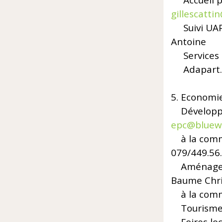
Accueil 
gillescatti
Suivi UA
Antoine
Services m
Adapart. R
5. Econ
Développ
epc@bluew
à la co
079/449.56
Aménagem
Baume Chr
à la commi
Tourisme, 