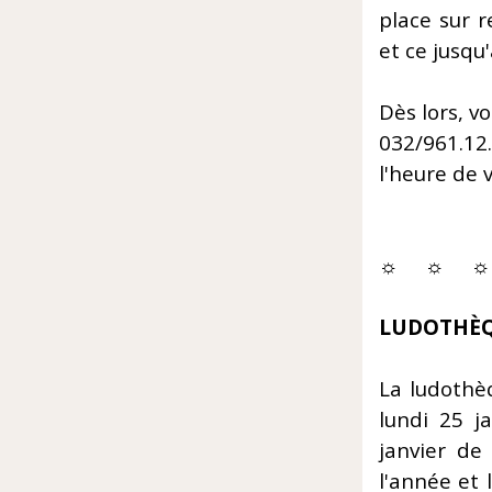
place sur 
et ce jusqu'
Dès lors, v
032/961.1
l'heure de 
☼ ☼ ☼
LUDOTHÈ
La ludothèq
lundi 25 j
janvier de
l'année et 