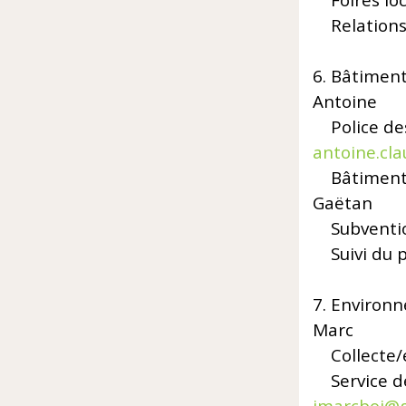
Foires loca
Relations a
6. Bâtim
Antoine
Police 
antoine.cl
Bâtim
Gaëtan
Subven
Suivi du p
7. Envir
Marc
Collect
Service d