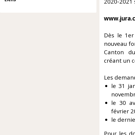
2020-2021 s
www.jura.
Dès le 1er
nouveau for
Canton du
créant un 
Les demand
le 31 ja
novembr
le 30 a
février 2
le dernie
Pour les d