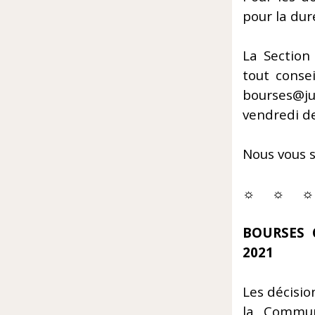
pour la dur
La Section
tout conse
bourses@j
vendredi de
Nous vous s
☼ ☼ ☼
BOURSES 
2021
Les décisi
la Commun