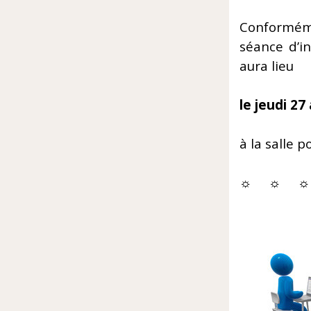
Conforméme
séance d’i
aura lieu
le jeudi 27
à la salle 
☼ ☼ ☼