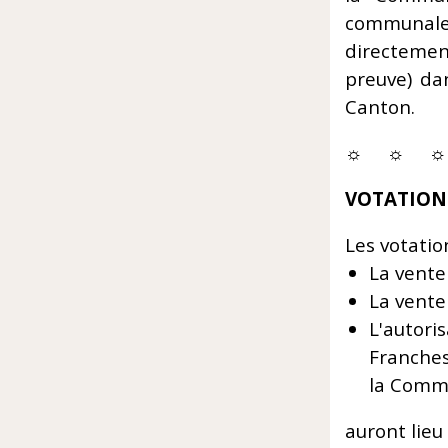
communale
directeme
preuve) dan
Canton.
☼ ☼ ☼
VOTATION
Les votatio
La vente
La vente 
L'auto
Franches
la Comm
auront lieu