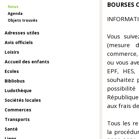
BOURSES 
News
Agenda
INFORMATI
Objets trouvés
Adresses utiles
Vous suive
Avis officiels
(mesure d
Loisirs
commerce, é
ou vous ave
Accueil des enfants
EPF, HES, 
Ecoles
souhaitez 
Bibliobus
possibilit
Ludothèque
République
Sociétés locales
aux frais d
Commerces
Transports
Tous les re
Santé
la procédu
Liens