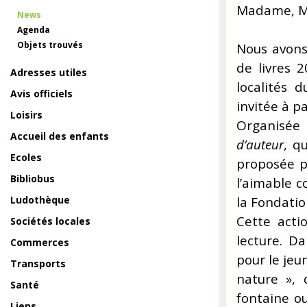
Madame, M
News
Agenda
Objets trouvés
Nous avons 
de livres 
Adresses utiles
localités 
Avis officiels
invitée à pa
Loisirs
Organisée 
Accueil des enfants
d’auteur
, q
Ecoles
proposée pa
Bibliobus
l’aimable c
Ludothèque
la Fondatio
Cette actio
Sociétés locales
lecture. Da
Commerces
pour le jeu
Transports
nature », 
Santé
fontaine ou
Liens