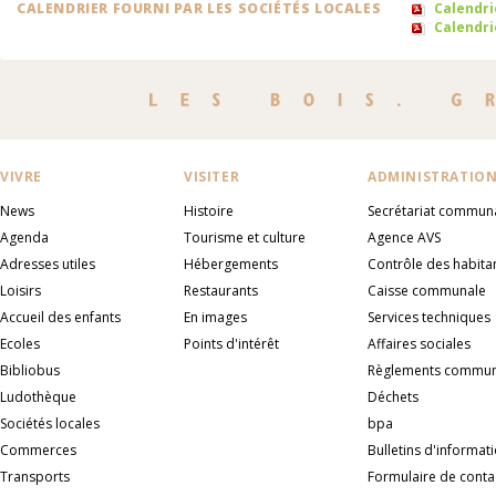
CALENDRIER FOURNI PAR LES SOCIÉTÉS LOCALES
Calendri
Calendri
VIVRE
VISITER
ADMINISTRATIO
News
Histoire
Secrétariat commun
Agenda
Tourisme et culture
Agence AVS
Adresses utiles
Hébergements
Contrôle des habita
Loisirs
Restaurants
Caisse communale
Accueil des enfants
En images
Services techniques
Ecoles
Points d'intérêt
Affaires sociales
Bibliobus
Règlements commu
Ludothèque
Déchets
Sociétés locales
bpa
Commerces
Bulletins d'informat
Transports
Formulaire de conta