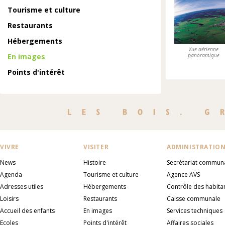
Tourisme et culture
Restaurants
Hébergements
Vue aérienne
En images
panoramique
Points d'intérêt
VIVRE
VISITER
ADMINISTRATIO
News
Histoire
Secrétariat commun
Agenda
Tourisme et culture
Agence AVS
Adresses utiles
Hébergements
Contrôle des habita
Loisirs
Restaurants
Caisse communale
Accueil des enfants
En images
Services techniques
Ecoles
Points d'intérêt
Affaires sociales