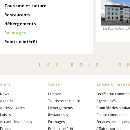
Tourisme et culture
Restaurants
Hébergements
Les Bois école et UA
En images
Points d'intérêt
VIVRE
VISITER
ADMINISTRATIO
News
Histoire
Secrétariat commun
Agenda
Tourisme et culture
Agence AVS
Adresses utiles
Hébergements
Contrôle des habita
Loisirs
Restaurants
Caisse communale
Accueil des enfants
En images
Services techniques
Ecoles
Points d'intérêt
Affaires sociales