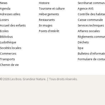
News
Histoire
Secrétariat commun
Agenda
Tourisme et culture
Agence AVS
Adresses utiles
Hébergements
Contrôle des habita
Loisirs
Restaurants
Caisse communale
Accueil des enfants
En images
Services techniques
Ecoles
Points d'intérêt
Affaires sociales
Bibliobus
Règlements commu
Ludothèque
Déchets
Sociétés locales
bpa
Commerces
Bulletins d'informat
Transports
Formulaire de conta
Chemin de vie
© 2026 Les Bois. Grandeur Nature. | Tous droits réservés.