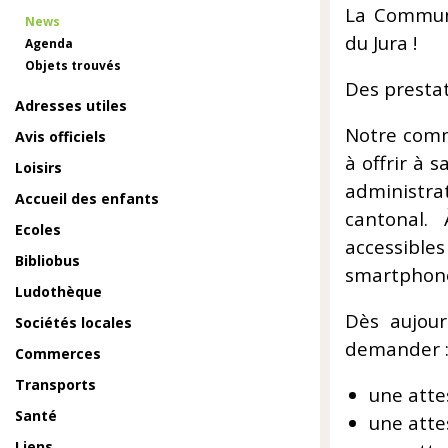
La Commune
News
du Jura !
Agenda
Objets trouvés
Des presta
Adresses utiles
Notre comm
Avis officiels
à offrir à 
Loisirs
administr
Accueil des enfants
cantonal.
Ecoles
accessible
Bibliobus
smartphon
Ludothèque
Dès aujour
Sociétés locales
demander 
Commerces
Transports
une atte
Santé
une atte
Liens