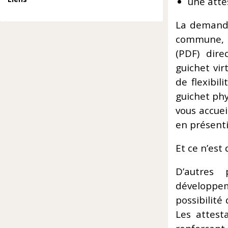
une atte
La demande
commune, l
(PDF) dir
guichet vir
de flexibil
guichet phy
vous accue
en présenti
Et ce n’est 
D’autres
développem
possibilité
Les attesta