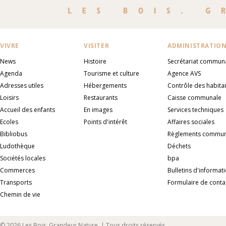
VIVRE
VISITER
ADMINISTRATIO
News
Histoire
Secrétariat commun
Agenda
Tourisme et culture
Agence AVS
Adresses utiles
Hébergements
Contrôle des habita
Loisirs
Restaurants
Caisse communale
Accueil des enfants
En images
Services techniques
Ecoles
Points d'intérêt
Affaires sociales
Bibliobus
Règlements commu
Ludothèque
Déchets
Sociétés locales
bpa
Commerces
Bulletins d'informat
Transports
Formulaire de conta
Chemin de vie
© 2026 Les Bois. Grandeur Nature. | Tous droits réservés.