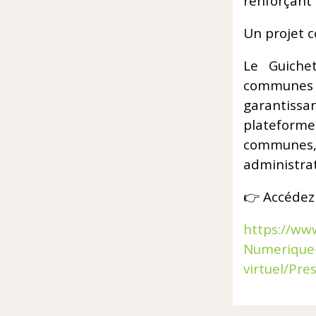
renforçant 
Un projet c
Le Guiche
communes 
garantiss
plateforme
communes, 
administrati
👉 Accédez 
https://www
Numerique-
virtuel/Pre